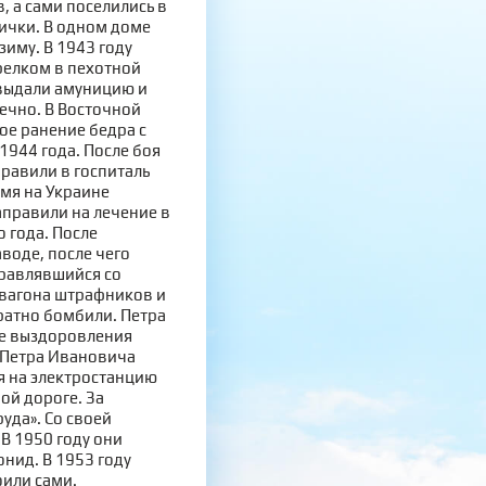
 а сами поселились в
ички. В одном доме
зиму. В 1943 году
релком в пехотной
 выдали амуницию и
ечно. В Восточной
ое ранение бедра с
1944 года. После боя
правили в госпиталь
емя на Украине
направили на лечение в
 года. После
воде, после чего
правлявшийся со
 вагона штрафников и
кратно бомбили. Петра
сле выздоровления
у Петра Ивановича
я на электростанцию
ой дороге. За
уда». Со своей
В 1950 году они
онид. В 1953 году
оили сами.