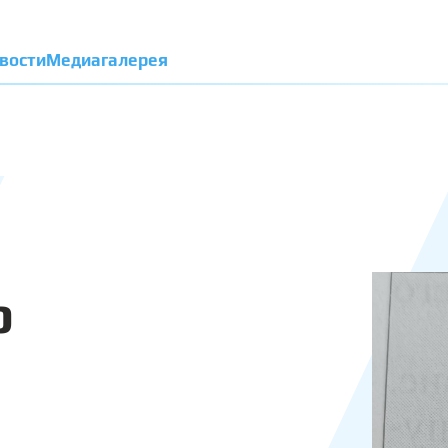
вости
Медиагалерея
р