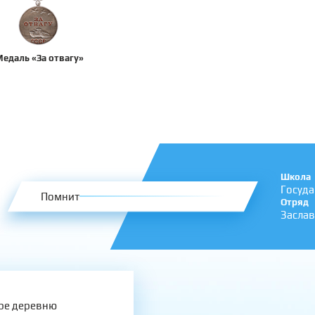
едаль «За отвагу»
Школа
Госуда
Помнит
Отряд
Заслав
оре деревню