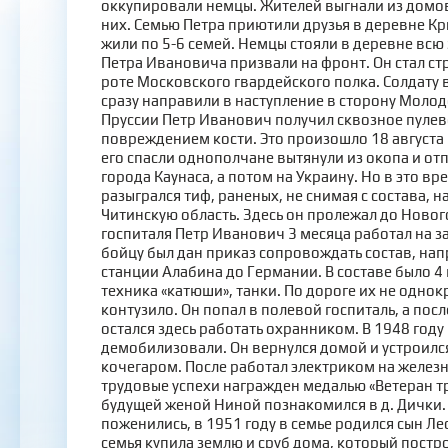
оккупировали немцы. Жителей выгнали из домов,
них. Семью Петра приютили друзья в деревне Кр
жили по 5-6 семей. Немцы стояли в деревне всю 
Петра Ивановича призвали на фронт. Он стал ст
роте Московского гвардейского полка. Солдату
сразу направили в наступление в сторону Молод
Пруссии Петр Иванович получил сквозное пулев
повреждением кости. Это произошло 18 августа 
его спасли однополчане вытянули из окопа и от
города Каунаса, а потом на Украину. Но в это вр
разыгрался тиф, раненых, не снимая с состава, 
Читинскую область. Здесь он пролежал до Нового
госпиталя Петр Иванович 3 месяца работал на за
бойцу был дан приказ сопровождать состав, на
станции Алабина до Германии. В составе было 4
техника «катюши», танки. По дороге их не одно
контузило. Он попал в полевой госпиталь, а по
остался здесь работать охранником. В 1948 год
демобилизовали. Он вернулся домой и устроилс
кочегаром. После работал электриком на железн
трудовые успехи награжден медалью «Ветеран тр
будущей женой Ниной познакомился в д. Дички. 
поженились, в 1951 году в семье родился сын Ле
семья купила землю и сруб дома, который постр