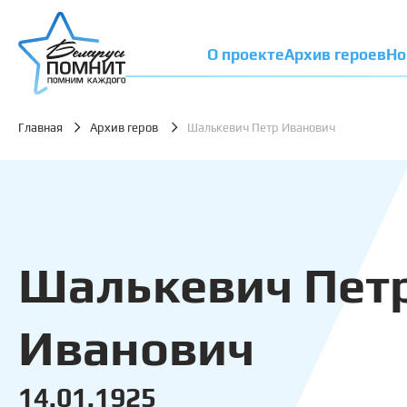
О проекте
Архив героев
Но
Главная
Архив геров
Шалькевич Петр Иванович
Шалькевич Пет
Иванович
14.01.1925