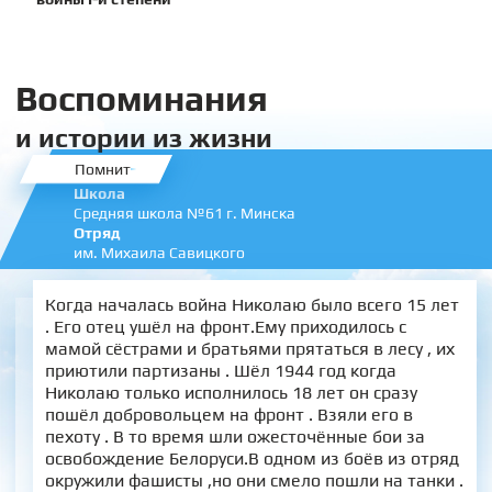
Воспоминания
и истории из жизни
Помнит
Школа
Средняя школа №61 г. Минска
Отряд
им. Михаила Савицкого
Когда началась война Николаю было всего 15 лет
. Его отец ушёл на фронт.Ему приходилось с
мамой сёстрами и братьями прятаться в лесу , их
приютили партизаны . Шёл 1944 год когда
Николаю только исполнилось 18 лет он сразу
пошёл добровольцем на фронт . Взяли его в
пехоту . В то время шли ожесточённые бои за
освобождение Белоруси.В одном из боёв из отряд
окружили фашисты ,но они смело пошли на танки .