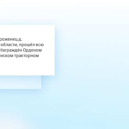
роженец д.
области, прошёл всю
. Награждён Орденом
инском тракторном