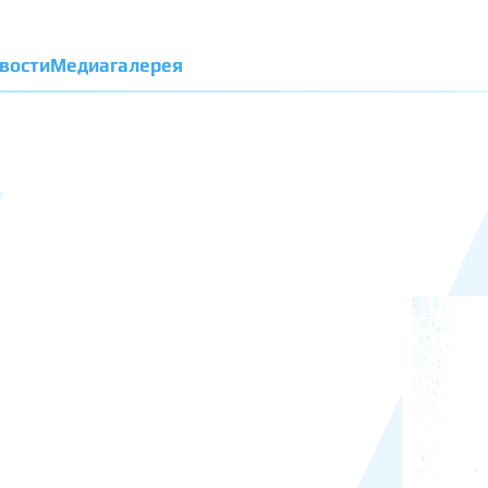
вости
Медиагалерея