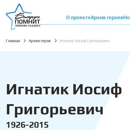
О проекте
Архив героев
Но
Главная
Архив геров
Игнатик Иосиф Григорьевич
Игнатик Иосиф
Григорьевич
1926-2015