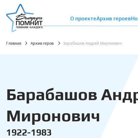
О проекте
Архив героев
Но
Главная
Архив геров
Барабашов Андрей Миронович
Барабашов Анд
Миронович
1922-1983