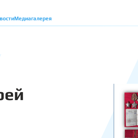
вости
Медиагалерея
рей