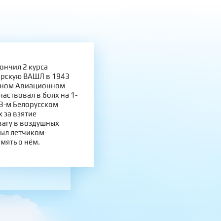
ончил 2 курса
арскую ВАШЛ в 1943
ельном Авиационном
частвовал в боях на 1-
 3-м Белорусском
 за взятие
вагу в воздушных
Был летчиком-
мять о нём.