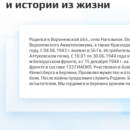
и истории из жизни
Родился в Воронежской обл., село Нагольное. Ок
Воронежского Авиатехникума, а также Краснод
году. С 04.06.1943 г. воевал в 56 Гв. Истребит
Алтуховском полку. С 10.01 по 30.06.1944 года у
м Белорусском фронте, а с 15 декабря 1944 г. на
фронте в составе 133 ГИАОКП. Участвовал в боях
Кёнигсберга и Берлина. Проявлял мужество и от
боях. После войны продолжил служить Родине. 
испытателем. Мы гордимся и бережно храним па