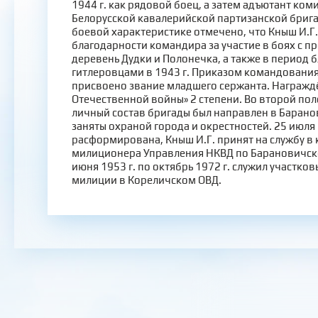
1944 г. как рядовой боец, а затем адъютант ком
Белорусской кавалерийской партизанской брига
боевой характеристике отмечено, что Кныш И.Г.
благодарности командира за участие в боях с п
деревень Дудки и Полонечка, а также в период 
гитлеровцами в 1943 г. Приказом командования
присвоено звание младшего сержанта. Награжд
Отечественной войны» 2 степени. Во второй пол
личный состав бригады был направлен в Барано
заняты охраной города и окрестностей. 25 июля 
расформирована, Кныш И.Г. принят на службу в 
милиционера Управления НКВД по Барановичско
июня 1953 г. по октябрь 1972 г. служил участк
милиции в Кореличском ОВД.