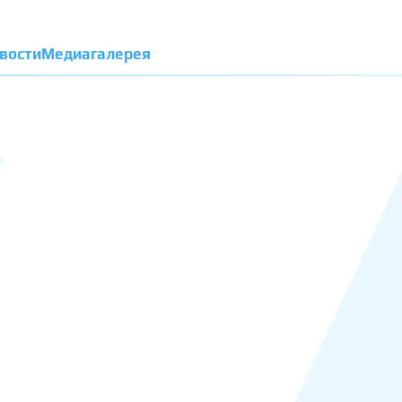
вости
Медиагалерея