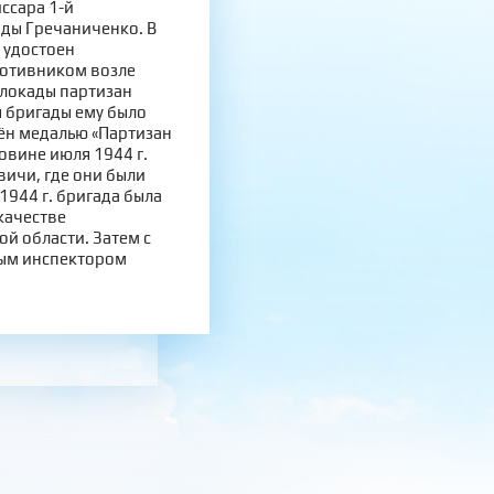
иссара 1-й
ды Гречаниченко. В
 удостоен
ротивником возле
блокады партизан
 бригады ему было
ён медалью «Партизан
овине июля 1944 г.
вичи, где они были
1944 г. бригада была
качестве
й области. Затем с
овым инспектором