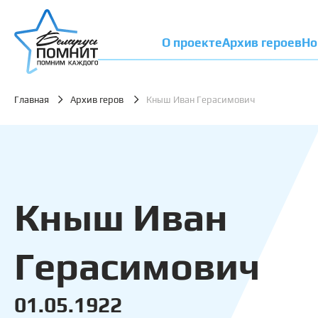
О проекте
Архив героев
Но
Главная
Архив геров
Кныш Иван Герасимович
Кныш Иван
Герасимович
01.05.1922