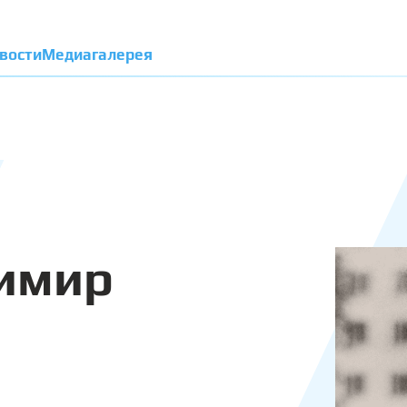
вости
Медиагалерея
имир