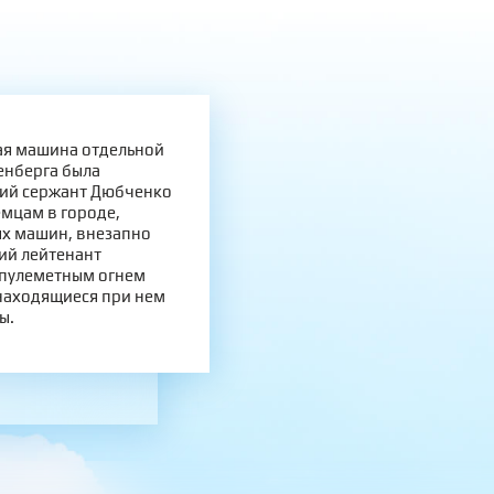
вая машина отдельной
енберга была
ший сержант Дюбченко
емцам в городе,
х машин, внезапно
ий лейтенант
-пулеметным огнем
 находящиеся при нем
ы.