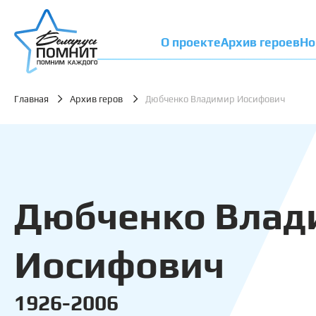
О проекте
Архив героев
Но
Главная
Архив геров
Дюбченко Владимир Иосифович
Дюбченко Влад
Иосифович
1926-2006