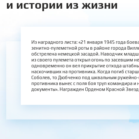
и истории из жизни
Из наградного листа: «21 января 1945 года бое
зенитно-пулеметной роты в районе города Вилл
обстрелена немецкой засадой. Наводчик млад
из своего пулемета открыл огонь по засевшим н
одновременно он вел прикрытие отхода штабны
наскочивших на противника. Когда погиб старш
Соболев, то Дюбченко под шквальным ружейно
противника вынес с поля боя труп командира и
документы». Награжден Орденом Красной Звезд