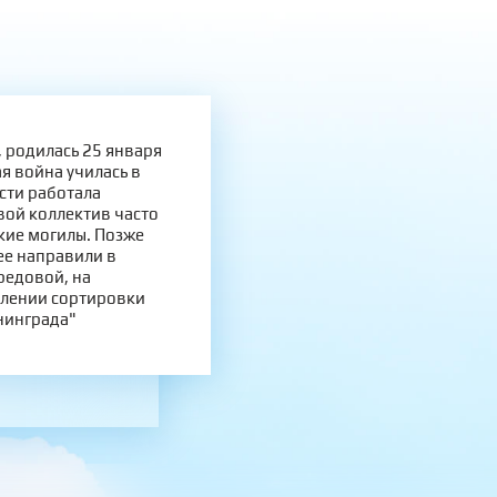
 родилась 25 января
я война училась в
сти работала
вой коллектив часто
кие могилы. Позже
ее направили в
редовой, на
елении сортировки
нинграда"