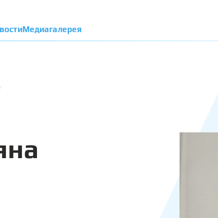
вости
Медиагалерея
яна