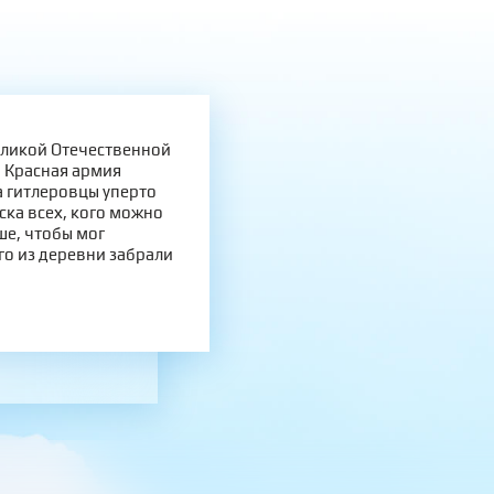
еликой Отечественной
а Красная армия
а гитлеровцы уперто
ска всех, кого можно
ше, чтобы мог
его из деревни забрали