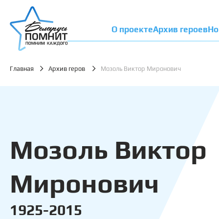
О проекте
Архив героев
Но
Главная
Архив геров
Мозоль Виктор Миронович
Мозоль Виктор
Миронович
1925-2015