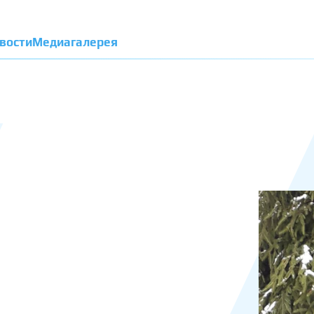
вости
Медиагалерея