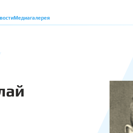
вости
Медиагалерея
лай