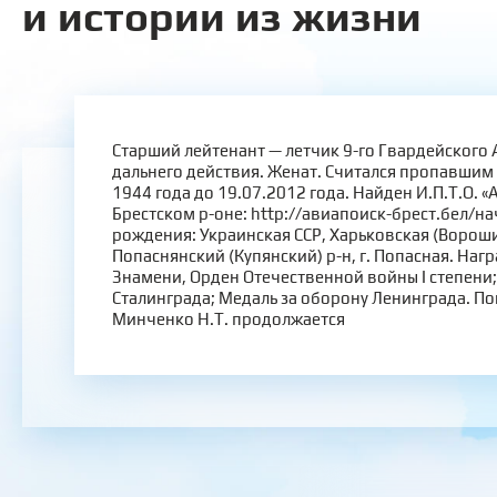
и истории из жизни
Старший лейтенант — летчик 9-го Гвардейского
дальнего действия. Женат. Считался пропавшим 
1944 года до 19.07.2012 года. Найден И.П.Т.О. «
Брестском р-оне: http://авиапоиск-брест.бел/н
рождения: Украинская ССР, Харьковская (Вороши
Попаснянский (Купянский) р-н, г. Попасная. Наг
Знамени, Орден Отечественной войны I степени;
Сталинграда; Медаль за оборону Ленинграда. П
Минченко Н.Т. продолжается