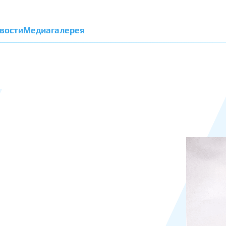
вости
Медиагалерея