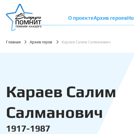
О проекте
Архив героев
Но
Главная
Архив геров
Караев Салим Салманович
Караев Салим
Салманович
1917-1987