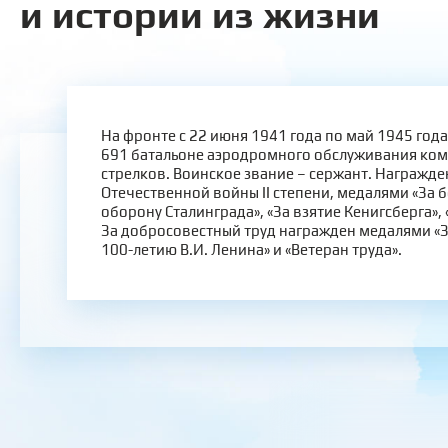
и истории из жизни
На фронте с 22 июня 1941 года по май 1945 года
691 батальоне аэродромного обслуживания ко
стрелков. Воинское звание – сержант. Награжд
Отечественной войны II cтепени, медалями «За б
оборону Сталинграда», «За взятие Кенигсберга», 
За добросовестный труд награжден медалями «За
100-летию В.И. Ленина» и «Ветеран труда».