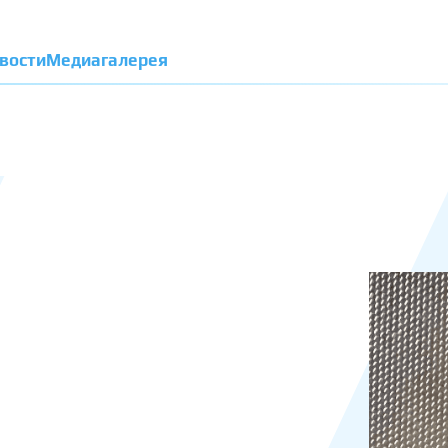
вости
Медиагалерея