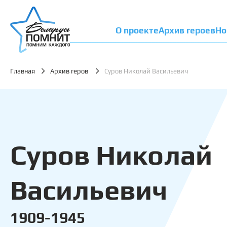
О проекте
Архив героев
Но
Главная
Архив геров
Суров Николай Васильевич
Суров Николай
Васильевич
1909-1945