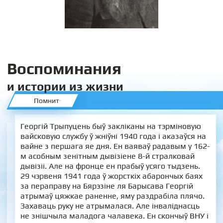
Воспоминания
и истории из жизни
Помнит
Георгій Трыпуцень быў закліканы на тэрміновую
вайсковую службу ў жніўні 1940 года і аказаўся на
вайне з першага яе дня. Ен ваяваў радавым у 162-
м асобным зенітным дывізіене 8-й стралковай
дывізіі. Але на фронце ен прабыў усяго тыдзень.
29 чэрвеня 1941 года ў жорсткіх абарончых баях
за пераправу на Бярэзіне ля Барысава Георгій
атрымаў цяжкае раненне, яму раздрабіла плячо.
Захаваць руку не атрымалася. Але інваліднасць
не знішчыла маладога чалавека. Ен скончыў ВНУ і