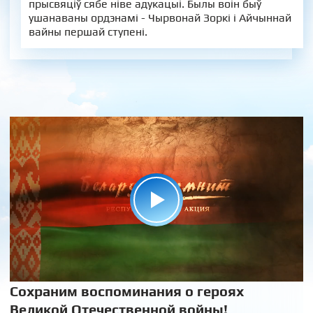
прысвяціў сябе ніве адукацыі. Былы воін быў
ушанаваны ордэнамі - Чырвонай Зоркі і Айчыннай
вайны першай ступені.
Сохраним воспоминания о героях
Великой Отечественной войны!