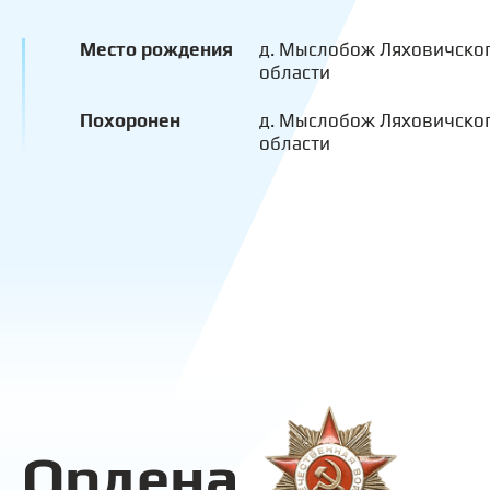
Место рождения
д. Мыслобож Ляховичског
области
Похоронен
д. Мыслобож Ляховичског
области
Ордена