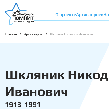
О проекте
Архив героев
Но
Главная
Архив геров
Шкляник Никодим Иванович
Шкляник Нико
Иванович
1913-1991