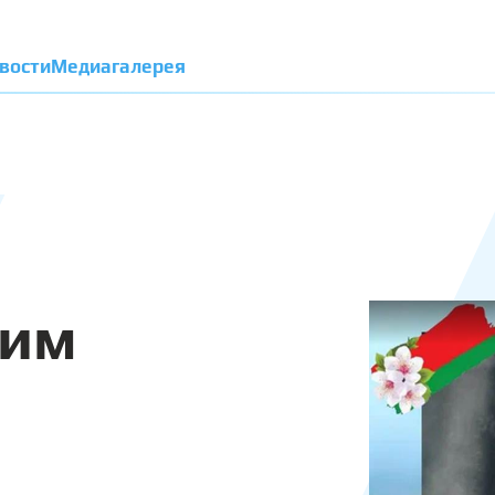
вости
Медиагалерея
дим