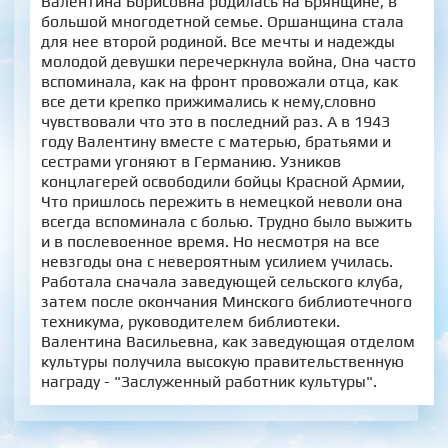
Валентина Борисовна родилась на Брянщине, в
большой многодетной семье. Оршанщина стала
для нее второй родиной. Все мечты и надежды
молодой девушки перечеркнула война, Она часто
вспоминала, как на фронт провожали отца, как
все дети крепко прижимались к нему,словно
чувствовали что это в последний раз. А в 1943
году Валентину вместе с матерью, братьями и
сестрами угоняют в Германию. Узников
концлагерей освободили бойцы Красной Армии,
Что пришлось пережить в немецкой неволи она
всегда вспоминала с болью. Трудно было выжить
и в послевоенное время. Но несмотря на все
невзгоды она с невероятным усилием училась.
Работала сначала заведующей сельского клуба,
затем после окончания Минского библиотечного
техникума, руководителем библиотеки.
Валентина Васильевна, как заведующая отделом
культуры получила высокую правительственную
награду - "Заслуженный работник культуры".