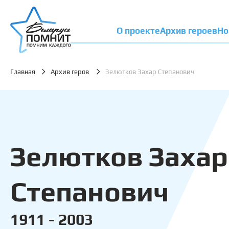
О проекте
Архив героев
Но
Главная
Архив геров
Зелютков Захар Степанович
Зелютков Захар
Степанович
1911 - 2003