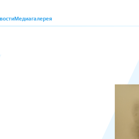
вости
Медиагалерея