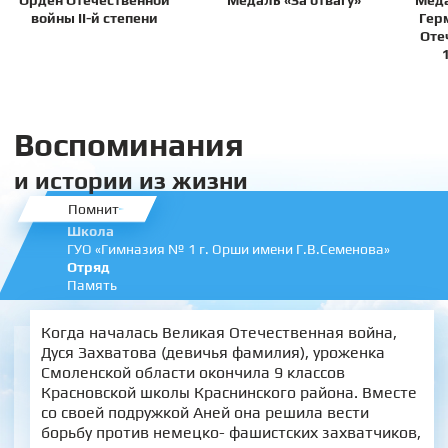
Орден Отечественной
Медаль «За отвагу»
Меда
войны II-й степени
Гер
Оте
Воспоминания
и истории из жизни
Помнит
Школа
ГУО «Гимназия № 1 г. Орши имени Г.В.Семенова»
Отряд
Память
Когда началась Великая Отечественная война,
Дуся Захватова (девичья фамилия), уроженка
Смоленской области окончила 9 классов
Красновской школы Краснинского района. Вместе
со своей подружкой Аней она решила вести
борьбу против немецко- фашистских захватчиков,