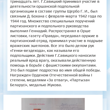
тринадцать лет. Г.Савицкий принимал участие в
деятельности оршанской подпольной
организации в составе группы Щербо Г. И., был
связным Д. Бохана с февраля-марта 1942 года по
1944 год. Множество специальных поручений
партизанского и подпольного руководства
выполнил Геннадий. Распространял в Орше
листовки, газету «Правда», передавал оружие в
партизанский отряд, принимал участие в подрыве
вражеских эшелонов. Все это было делом рук
«Генки-вездехода», как называли его
подпольщики. Действия Г.Савицкого наносили
реальный вред врагу, оказывали действенную
помощь в борьбе с фашистскими оккупантами.
Это был подвиг подростка во имя общей победы.
Награжден Орденом Отечественной войны I
степени, медалями «За отвагу», «Партызан
Беларусі», медалью Жукова.