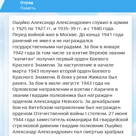
Отряд
Память
Ошуйко Александр Александрович служил в армии
с 1925 по 1927 гг. и 1935-39 гг. и с 1940 года.
Перед войной жил в Москве. До конца 1941 года
ранений не имел и не награждался
государственными наградами. За бои в январе
1942 года (в том числе за взятие Вереи)в звании
"капитан" получил первый орден-Боевого
Красного Знамени. За наступление в начале
марта 1943 получил второй орден Боевого
Красного Знамени. В боях у реки Жижала был
ранен. За бои в июле-августе 1943 года на
Орловском направлении и взятии г.Карачев в
звании гвардии полковника был награжден
орденом Александра Невского. За декабрьские
бои на Витебском направлении был награжден
орденом Отечественной войны І степени. 27 июня
1944 года заместитель командира 84 гвардейской
стрелковой дивизии гвардии полковник Ошуйко
Александр Александрович пал смертью храбрых