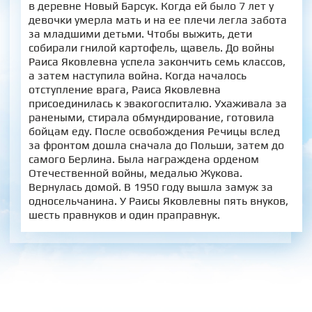
в деревне Новый Барсук. Когда ей было 7 лет у
девочки умерла мать и на ее плечи легла забота
за младшими детьми. Чтобы выжить, дети
собирали гнилой картофель, щавель. До войны
Раиса Яковлевна успела закончить семь классов,
а затем наступила война. Когда началось
отступление врага, Раиса Яковлевна
присоединилась к эвакогоспиталю. Ухаживала за
ранеными, стирала обмундирование, готовила
бойцам еду. После освобождения Речицы вслед
за фронтом дошла сначала до Польши, затем до
самого Берлина. Была награждена орденом
Отечественной войны, медалью Жукова.
Вернулась домой. В 1950 году вышла замуж за
односельчанина. У Раисы Яковлевны пять внуков,
шесть правнуков и один праправнук.