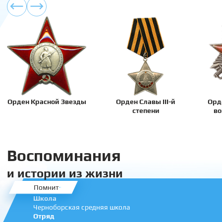
Орден Красной Звезды
Орден Славы III-й
Орд
степени
во
Воспоминания
и истории из жизни
Помнит
Школа
Черноборская средняя школа
Отряд