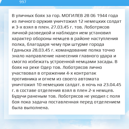
997
В уличных боях за гор. МОГИЛЕВ 28 06 1944 года
из личного оружия уничтожил 12 немецких солдат
и 3-х взял в плен. 27.03.45 г. тов. Лоботрясов
личной разведкой и наблюден ием установил
характер обороны немцев в районе наступления
полка, благодаря чему при штурме города
Гданьска 28.03.45 г. командование полка точно
знало направление нанесения главного удара и
смогло избежать устроенной немцами засады. В
боях на реке Одер тов. Лоботрясов лично
участвовал в отражении 4-х контратак
противника и огнем из своего автомата
уничтожил 10 немецких салдат. в ночь на 23.04.45
г. в составе отделения взял в плен 2-х немцев.
Будучи раненым тов. Лоботрясов не уходил с поля
боя пока задача поставленная перед отделением
была выполнена.