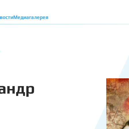
вости
Медиагалерея
андр