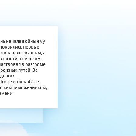
ень начала войны ему
 появились первые
л вначале связным, а
изанском отряде им.
частвовал в разгроме
рожных путей. За
рденом
После войны 47 лет
стским таможенником,
амени.