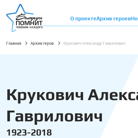
О проекте
Архив героев
Но
Главная
Архив геров
Крукович Александр Гаврилович
Крукович Алекс
Гаврилович
1923-2018