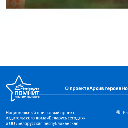
О проекте
Архив героев
Но
Национальный поисковый проект
Ра
издательского дома «Беларусь сегодня»
и ОО «Белорусская республиканская