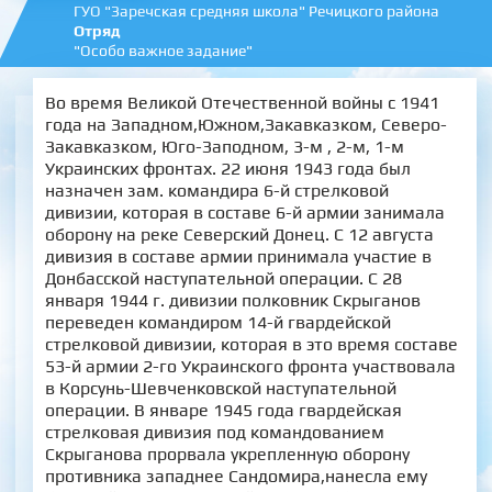
ГУО "Заречская средняя школа" Речицкого района
Отряд
"Особо важное задание"
Во время Великой Отечественной войны с 1941
года на Западном,Южном,Закавказком, Северо-
Закавказком, Юго-Заподном, 3-м , 2-м, 1-м
Украинских фронтах. 22 июня 1943 года был
назначен зам. командира 6-й стрелковой
дивизии, которая в составе 6-й армии занимала
оборону на реке Северский Донец. С 12 августа
дивизия в составе армии принимала участие в
Донбасской наступательной операции. С 28
января 1944 г. дивизии полковник Скрыганов
переведен командиром 14-й гвардейской
стрелковой дивизии, которая в это время составе
53-й армии 2-го Украинского фронта участвовала
в Корсунь-Шевченковской наступательной
операции. В январе 1945 года гвардейская
стрелковая дивизия под командованием
Скрыганова прорвала укрепленную оборону
противника западнее Сандомира,нанесла ему