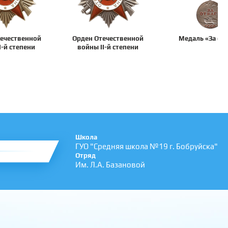
ечественной
Орден Отечественной
Медаль «За от
I-й степени
войны II-й степени
Школа
ГУО "Средняя школа №19 г. Бобруйска"
Отряд
Им. Л.А. Базановой