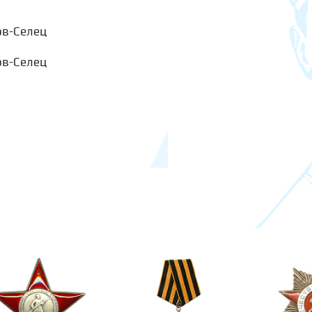
ов-Селец
ов-Селец