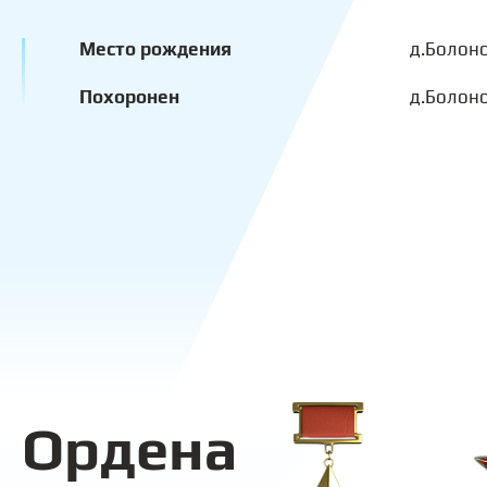
Место рождения
д.Болон
Похоронен
д.Болон
Ордена