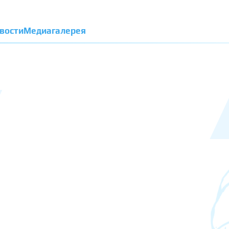
вости
Медиагалерея
й