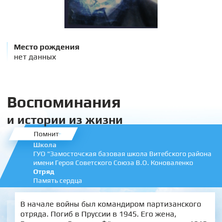
Место рождения
нет данных
Воспоминания
и истории из жизни
Помнит
Школа
ГУО "Замосточская базовая школа Витебского района
имени Героя Советского Союза В.О. Коноваленко
Отряд
Память сердца
В начале войны был командиром партизанского
отряда. Погиб в Пруссии в 1945. Его жена,