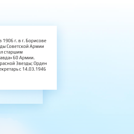
906 г. в г. Борисове
ряды Советской Армии
ыл старшим
авда» 60 Армии.
Красной Звезды; Орден
екретарь с 14.03.1946