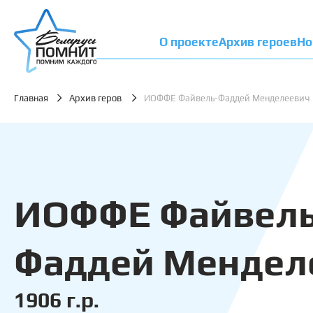
О проекте
Архив героев
Но
Главная
Архив геров
ИОФФЕ Файвель-Фаддей Менделеевич
ИОФФЕ Файвель
Фаддей Мендел
1906 г.р.