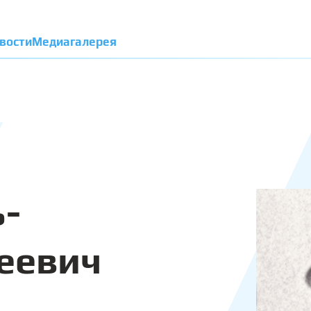
вости
Медиагалерея
-
еевич