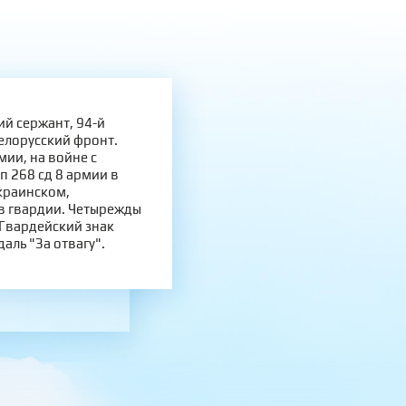
й сержант, 94-й
Белорусский фронт.
мии, на войне с
п 268 сд 8 армии в
краинском,
 в гвардии. Четырежды
 Гвардейский знак
аль "За отвагу".