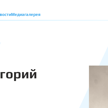
вости
Медиагалерея
горий