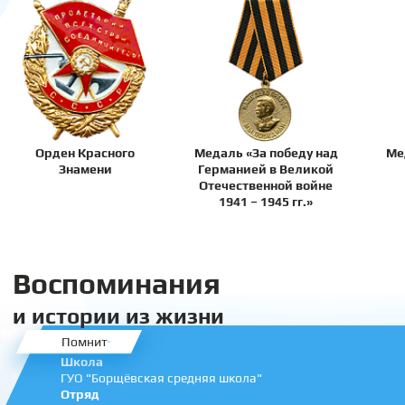
Орден Красного
Медаль «За победу над
Ме
Знамени
Германией в Великой
Отечественной войне
1941 – 1945 гг.»
Воспоминания
и истории из жизни
Помнит
Школа
ГУО "Борщёвская средняя школа"
Отряд