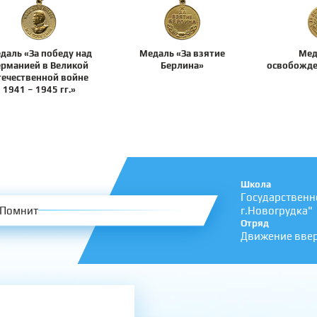
даль «За победу над
Медаль «За взятие
Мед
ерманией в Великой
Берлина»
освобожде
течественной войне
1941 – 1945 гг.»
Школа
Государственн
Помнит
г.Новогрудка"
Отряд
Движение вве