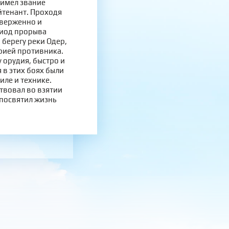
 имел звание
йтенант. Проходя
тверженно и
риод прорыва
берегу реки Одер,
ерией противника.
у орудия, быстро и
 в этих боях были
иле и технике.
твовал во взятии
 посвятил жизнь
.