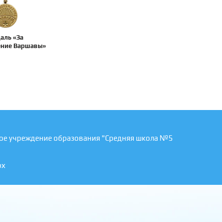
аль «За
ние Варшавы»
ое учреждение образования "Средняя школа №5
рх