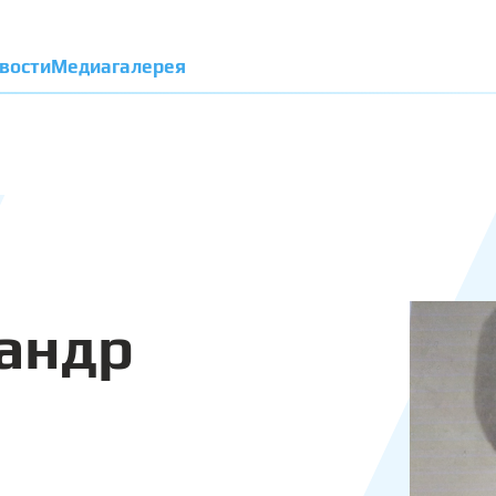
вости
Медиагалерея
андр