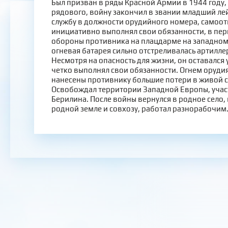
Был призван в ряды Красной Армии в 1944 году,
рядового, войну закончил в звании младший ле
службу в должности орудийного номера, самоо
инициативно выполнял свои обязанности, в пе
обороны противника на плацдарме на западном 
огневая батарея сильно отстреливалась артилл
Несмотря на опасность для жизни, он оставался 
четко выполнял свои обязанности. Огнем орудия
нанесены противнику большие потери в живой с
Освобождал территории Западной Европы, учас
Берилина. После войны вернулся в родное село,
родной земле и совхозу, работал разнорабочим