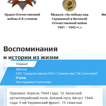
Орден Отечественной
Медаль «За победу над
Ме
войны II-й степени
Германией в Великой
Отечественной войне
1941 – 1945 гг.»
Воспоминания
и истории из жизни
Помнит
Школа
ГУО "Средняя школа №2 г.Гомеля им.Г.М.Склезнева"
Отряд
Наследники Склезнева
Призван: Апрель 1944 года, 12 Запасной
артиллерийский полк. Боевой путь Август 1944
года 3-ий Украинский фронт, 15 тяжелая