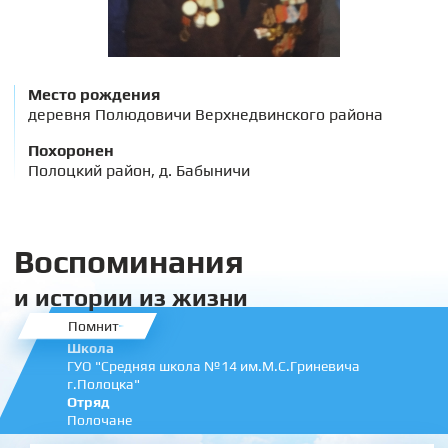
Место рождения
деревня Полюдовичи Верхнедвинского района
Похоронен
Полоцкий район, д. Бабыничи
Воспоминания
и истории из жизни
Помнит
Школа
ГУО "Средняя школа №14 им.М.С.Гриневича
г.Полоцка"
Отряд
Полочане