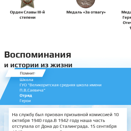
Орден Славы III-й
Медаль «За отвагу»
Меда
степени
Гер
Оте
Воспоминания
и истории из жизни
Помнит
Школа
ГУО "Великоритская средняя школа имени
П.В.Саевича"
Отряд
Герои
На службу был призван призывной комиссией 10
октября 1940 года.В 1942 году наша часть
отступала от Дона до Сталинграда. 15 сентября