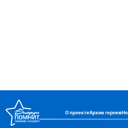
О проекте
Архив героев
Но