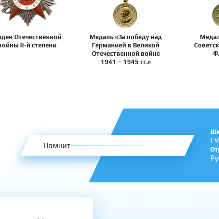
рден Отечественной
Медаль «За победу над
Медал
войны II-й степени
Германией в Великой
Советск
Отечественной войне
Ф
1941 – 1945 гг.»
Шк
ГУ
Помнит
От
Ру