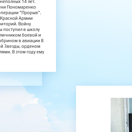
неполных 14 лет.
мени Пономаренко
операции "Прорыв".
и Красной Армии
иторий. Войну
ы поступил в школу
тличником боевой и
Кобрином в авиации 8
ой Звезды, орденом
ми. В этом году ему