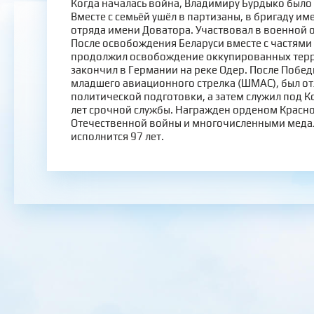
Когда началась война, Владимиру Бурдыко было 
Вместе с семьёй ушёл в партизаны, в бригаду и
отряда имени Доватора. Участвовал в военной 
После освобождения Беларуси вместе с частям
продолжил освобождение оккупированных терр
закончил в Германии на реке Одер. После Побед
младшего авиационного стрелка (ШМАС), был о
политической подготовки, а затем служил под 
лет срочной службы. Награжден орденом Красн
Отечественной войны и многочисленными медаля
исполнится 97 лет.