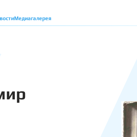
вости
Медиагалерея
мир