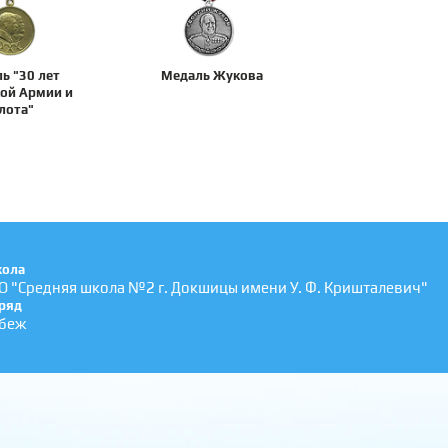
ь "30 лет
Медаль Жукова
ой Армии и
лота"
ола
О "Средняя школа №2 г. Докшицы имени У. Ф. Кришталевич"
ряд
беж