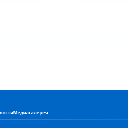
вости
Медиагалерея