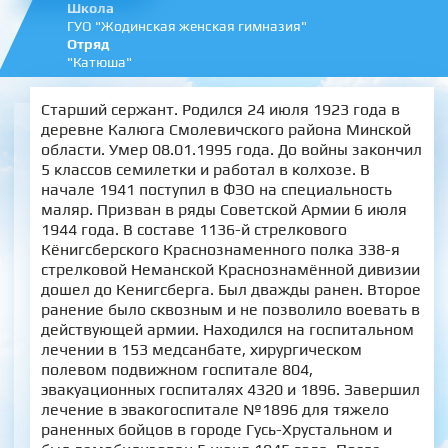
Школа
ГУО "Жодинская женская гимназия"
Отряд
"Катюша"
Старший сержант. Родился 24 июля 1923 года в
деревне Калюга Смолевичского района Минской
области. Умер 08.01.1995 года. До войны закончил
5 классов семилетки и работал в колхозе. В
начале 1941 поступил в ФЗО на специальность
маляр. Призван в ряды Советской Армии 6 июля
1944 года. В составе 1136-й стрелкового
Кёнигсберского Краснознаменного полка 338-я
стрелковой Неманской Краснознамённой дивизии
дошел до Кенигсберга. Был дважды ранен. Второе
ранение было сквозным и не позволило воевать в
действующей армии. Находился на госпитальном
лечении в 153 медсанбате, хирургическом
полевом подвижном госпитале 804,
эвакуационных госпиталях 4320 и 1896. Завершил
лечение в эвакогоспитале №1896 для тяжело
раненных бойцов в городе Гусь-Хрустальном и