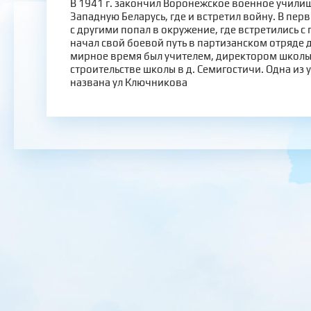
В 1941 г. закончил Воронежское военное училищ
Западную Беларусь, где и встретил войну. В пер
с другими попал в окружение, где встретились с
начал свой боевой путь в партизанском отряде 
мирное время был учителем, директором школы.
строительстве школы в д. Семигостичи. Одна из 
названа ул Ключникова