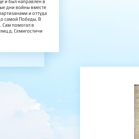
е и был направлен в
вые дни войны вместе
 партизанами и оттуда
до самой Победы. В
 Сам помогал в
улиц д. Семигостичи