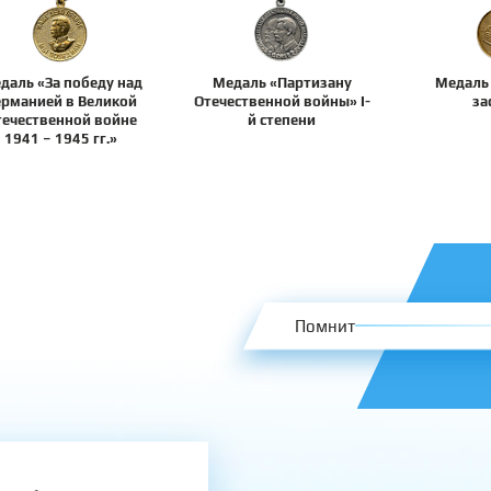
даль «За победу над
Медаль «Партизану
Медаль 
ерманией в Великой
Отечественной войны» I-
за
течественной войне
й степени
1941 – 1945 гг.»
Помнит