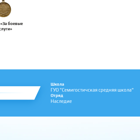
«За боевые
слуги»
Школа
ГУО "Семигостичская средняя школа"
Отряд
Наследие