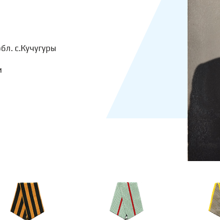
бл. с.Кучугуры
и