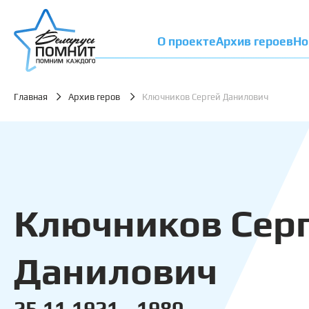
О проекте
Архив героев
Но
Главная
Архив геров
Ключников Сергей Данилович
Ключников Сер
Данилович
25.11.1921 - 1980