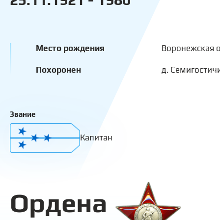
Место рождения
Воронежская о
Похоронен
д. Семигостич
Звание
Капитан
Ордена