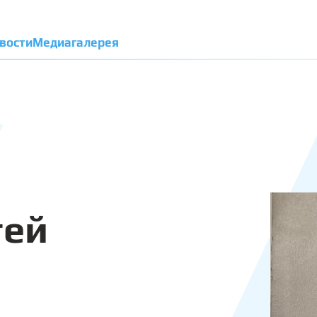
вости
Медиагалерея
гей