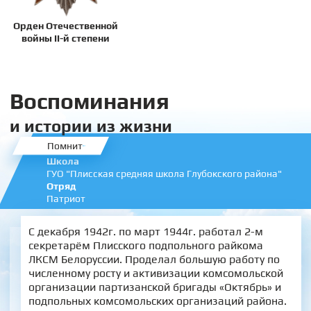
Орден Отечественной
войны II-й степени
Воспоминания
и истории из жизни
Помнит
Школа
ГУО "Плисская средняя школа Глубокского района"
Отряд
Патриот
С декабря 1942г. по март 1944г. работал 2-м
секретарём Плисского подпольного райкома
ЛКСМ Белоруссии. Проделал большую работу по
численному росту и активизации комсомольской
организации партизанской бригады «Октябрь» и
подпольных комсомольских организаций района.