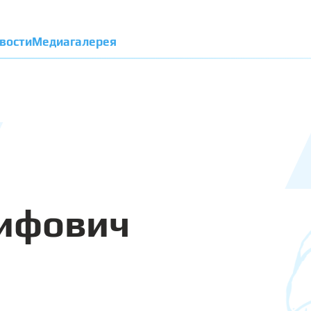
вости
Медиагалерея
сифович