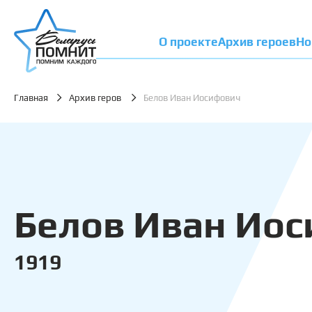
О проекте
Архив героев
Но
Главная
Архив геров
Белов Иван Иосифович
Белов Иван Ио
1919