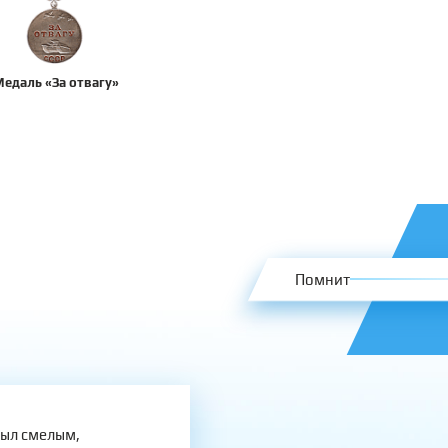
едаль «За отвагу»
Помнит
был смелым,