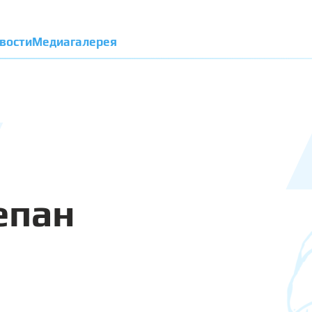
вости
Медиагалерея
епан