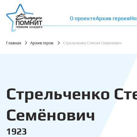
О проекте
Архив героев
Но
Главная
Архив геров
Стрельченко Степан Семёнович
Стрельченко Ст
Семёнович
1923