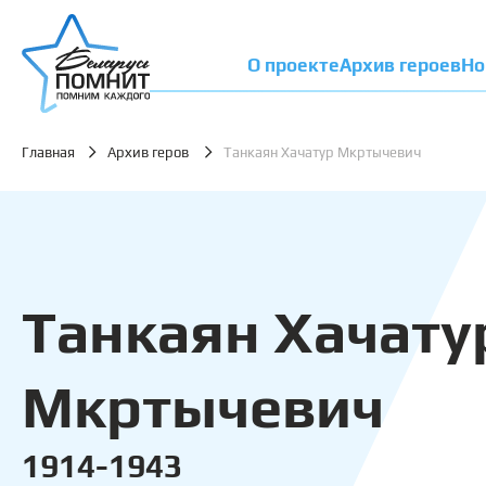
О проекте
Архив героев
Но
Главная
Архив геров
Танкаян Хачатур Мкртычевич
Танкаян Хачату
Мкртычевич
1914-1943