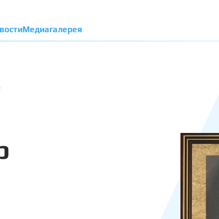
вости
Медиагалерея
р