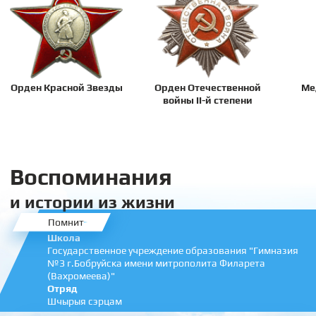
Орден Красной Звезды
Орден Отечественной
Ме
войны II-й степени
Воспоминания
и истории из жизни
Помнит
Школа
Государственное учреждение образования "Гимназия
№3 г.Бобруйска имени митрополита Филарета
(Вахромеева)"
Отряд
Шчырыя сэрцам