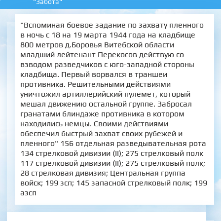
"Забота"
"Вспоминая боевое задание по захвату пленного
в ночь с 18 на 19 марта 1944 года на кладбище
800 метров д.Боровья Витебской области
младший лейтенант Перекосов действую со
взводом разведчиков с юго-западной стороны
кладбища. Первый ворвался в траншеи
противника. Решительными действиями
уничтожил артиллерийский пулемет, который
мешал движению остальной группе. Забросал
гранатами блиндаже противника в котором
находились немцы. Своими действиями
обеспечил быстрый захват своих рубежей и
пленного" 156 отдельная разведывательная рота
134 стрелковой дивизии (II); 275 стрелковый полк
117 стрелковой дивизии (II); 275 стрелковый полк;
28 стрелковая дивизия; Центральная группа
войск; 199 зсп; 145 запасной стрелковый полк; 199
азсп