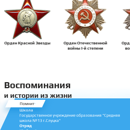
Орден Красной Звезды
Орден Отечественной
Орд
войны I-й степени
во
Воспоминания
и истории из жизни
Помнит
Школа
Государственное учреждение образования "Средняя
школа №13 г.Слуцка"
Отряд