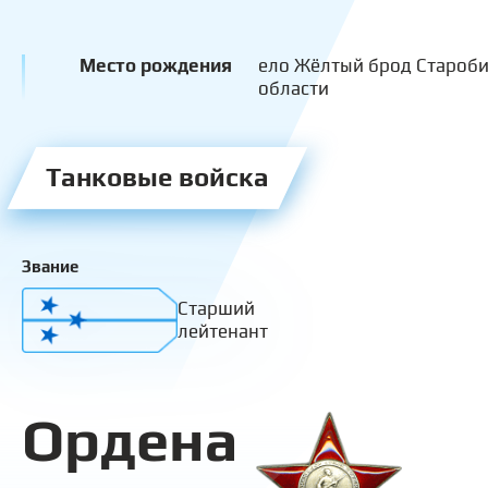
Место рождения
ело Жёлтый брод Староб
области
Танковые войска
Звание
Старший
лейтенант
Ордена