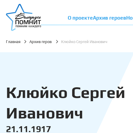
О проекте
Архив героев
Но
Главная
Архив геров
Клюйко Сергей Иванович
Клюйко Сергей
Иванович
21.11.1917