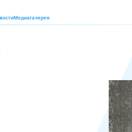
вости
Медиагалерея