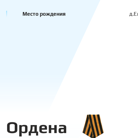
Место рождения
д.Е
Ордена