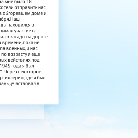
на мне было 18
хотели отправить нас
 в обгоревшем доме и
тября.Наш
ады находился в
нимал участие в
ил в засады на дороге
о времени,пока не
па военных,и нас
 по возрасту я ещё
вых действиях под
1945 года я был
. Через некоторое
ртиллерию,где я был
раны,участвовал в