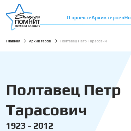
О проекте
Архив героев
Но
Главная
Архив геров
Полтавец Петр Тарасович
Полтавец Петр
Тарасович
1923 - 2012