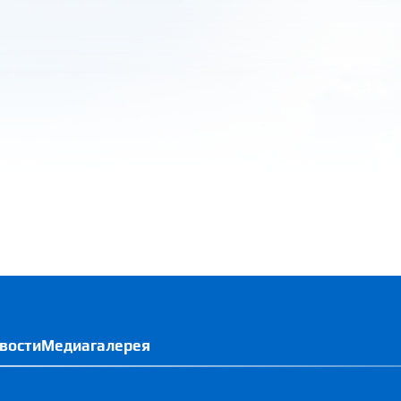
вости
Медиагалерея