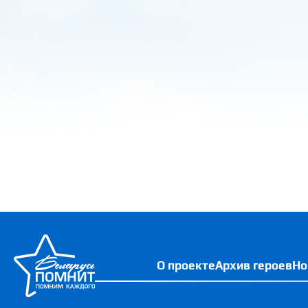
О проекте
Архив героев
Но