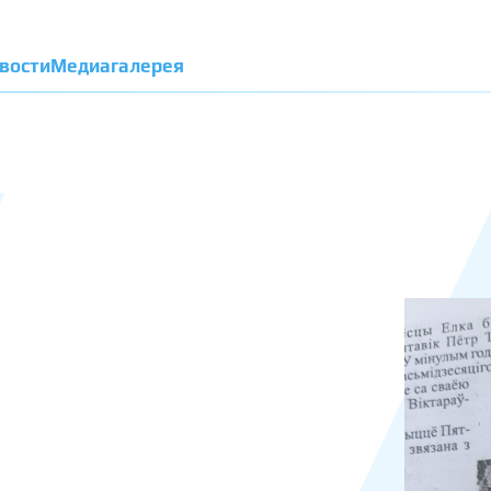
вости
Медиагалерея