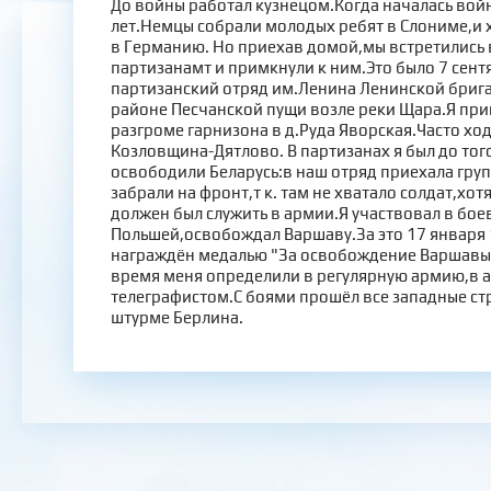
До войны работал кузнецом.Когда началась вой
лет.Немцы собрали молодых ребят в Слониме,и 
в Германию. Но приехав домой,мы встретились
партизанамт и примкнули к ним.Это было 7 сен
партизанский отряд им.Ленина Ленинской бриг
районе Песчанской пущи возле реки Щара.Я при
разгроме гарнизона в д.Руда Яворская.Часто ход
Козловщина-Дятлово. В партизанах я был до тог
освободили Беларусь:в наш отряд приехала груп
забрали на фронт,т к. там не хватало солдат,хотя
должен был служить в армии.Я участвовал в бое
Польшей,освобождал Варшаву.За это 17 января 
награждён медалью "За освобождение Варшавы"
время меня определили в регулярную армию,в а
телеграфистом.С боями прошёл все западные ст
штурме Берлина.