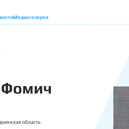
вости
Медиагалерея
 Фомич
дненская область