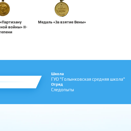
«Партизану
Медаль «За взятие Вены»
ной войны» II-
степени
Школа
ГУО "Голынковская средняя школа"
Отряд
Следопыты