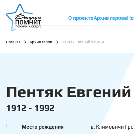
О проекте
Архив героев
Но
Главная
Архив геров
Пентяк Евгений Фомич
Пентяк Евгений
1912 - 1992
Место рождения
д. Климовичи Гро