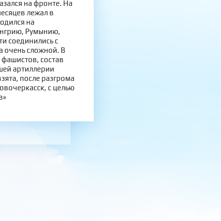
азался на фронте. На
месяцев лежал в
ходился на
енгрию, Румынию,
ти соединились с
а очень сложной. В
 фашистов, состав
шей артиллерии
зята, после разгрома
овочеркасск, с целью
в»