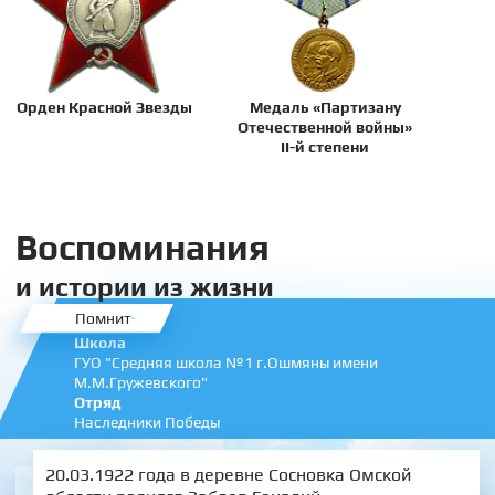
Орден Красной Звезды
Медаль «Партизану
Отечественной войны»
II-й степени
Воспоминания
и истории из жизни
Помнит
Школа
ГУО "Средняя школа №1 г.Ошмяны имени
М.М.Гружевского"
Отряд
Наследники Победы
20.03.1922 года в деревне Сосновка Омской