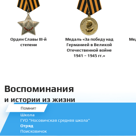
Орден Славы III-й
Медаль «За победу над
Мед
степени
Германией в Великой
Отечественной войне
1941 – 1945 гг.»
Воспоминания
и истории из жизни
Помнит
Школа
ГУО "Носовичская средняя школа"
Отряд
Поисковичок