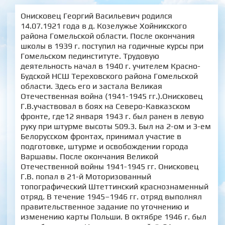
Онисковец Георгий Васильевич родился
14.07.1921 года в д. Козелужье Хойникского
района Гомельской области. После окончания
школы в 1939 г. поступил на годичные курсы при
Гомельском пединституте. Трудовую
деятельность начал в 1940 г. учителем Красно-
Будской НСШ Тереховского района Гомельской
области. Здесь его и застала Великая
Отечественная война (1941-1945 гг.).Онисковец
Г.В.участвовал в боях на Северо-Кавказском
фронте, где12 января 1943 г. был ранен в левую
руку при штурме высоты 509.3. Был на 2-ом и 3-ем
Белорусском фронтах, принимал участие в
подготовке, штурме и освобождении города
Варшавы. После окончания Великой
Отечественной войны 1941-1945 гг. Онисковец
Г.В. попал в 21-й Моторизованный
топографический Штеттинский краснознаменный
отряд. В течение 1945–1946 гг. отряд выполнял
правительственное задание по уточнению и
изменению карты Польши. В октябре 1946 г. был