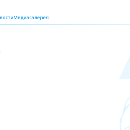
вости
Медиагалерея