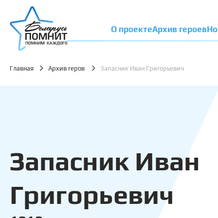
О проекте
Архив героев
Но
Главная
Архив геров
Запасник Иван Григорьевич
Запасник Иван
Григорьевич