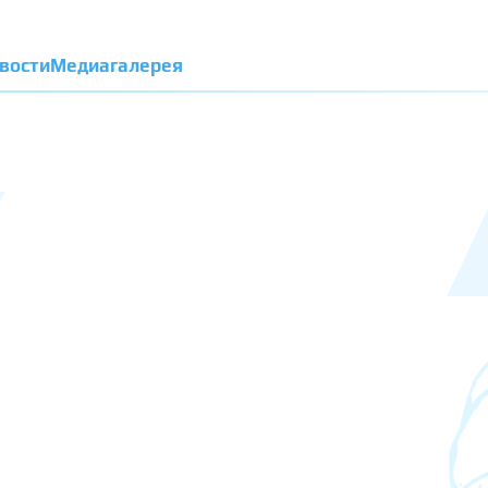
вости
Медиагалерея