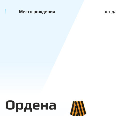
Место рождения
нет д
Ордена