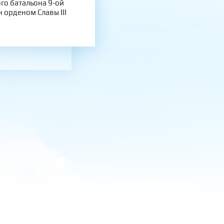
го батальона 9-ой
 орденом Славы ІІІ