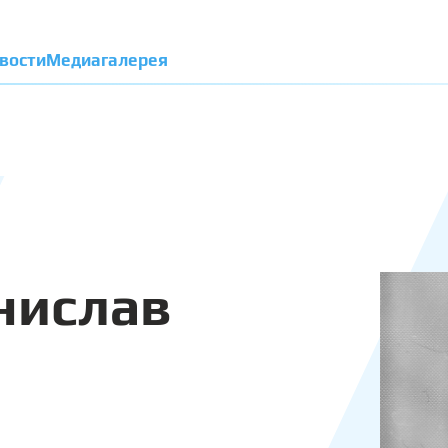
вости
Медиагалерея
нислав