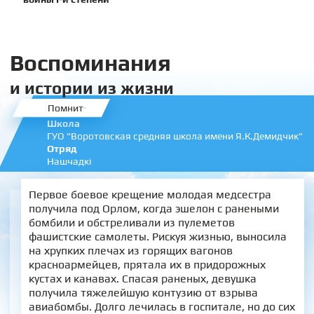
Воспоминания
и истории из жизни
Помнит
Школа
ГУО "Воротовская средняя школа имени Я.К.Демидчик"
Отряд
Нашчадкi
Первое боевое крещение молодая медсестра
получила под Орлом, когда эшелон с ранеными
бомбили и обстреливали из пулеметов
фашистские самолеты. Рискуя жизнью, выносила
на хрупких плечах из горящих вагонов
красноармейцев, прятала их в придорожных
кустах и канавах. Спасая раненых, девушка
получила тяжелейшую контузию от взрыва
авиабомбы. Долго лечилась в госпитале, но до сих