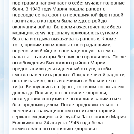
пор травма напоминает о себе: мучают головные
боли. В 1943 году Мария подала рапорт о
переводе ее на фронт в передвижной фронтовой
госпиталь, в котором была медсестрой до
окончания войны. Во время ожесточенных боев
медицинскому персоналу приходилось сутками
без сна и отдыха выхаживать раненых. Кроме
того, принимали машины с пострадавшими,
переносили бойцов в операционную, затем в
палаты — санитары без них не справлялись. После
освобождения Быховского района Марии
предоставили десятидневный отпуск, чтобы
смогла навестить родных. Они, к великой радости,
остались живы, хоть и лечились в больнице от
тифа. Вернувшись на фронт, со своим госпиталем
дошла до Польши, но состояние здоровья,
последствия контузии не позволили заниматься
благородным делом. После продолжительного
лечения в эвакуационном госпитале старший
сержант медицинской службы Латыговская Мария
Евдокимовна 24 августа 1945 года была
комиссована по состоянию здоровья с