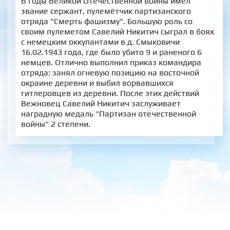
В годы Великой Отечественной войны имел
звание сержант, пулемётчик партизанского
отряда "Смерть фашизму". Большую роль со
своим пулеметом Савелий Никитич сыграл в боях
с немецким оккупантами в д. Смыковичи
16.02.1943 года, где было убито 9 и раненого 6
немцев. Отлично выполнил приказ командира
отряда: занял огневую позицию на восточной
окраине деревни и выбил ворвавшихся
гитлеровцев из деревни. После этих действий
Вежновец Савелий Никитич заслуживает
наградную медаль "Партизан отечественной
войны" 2 степени.